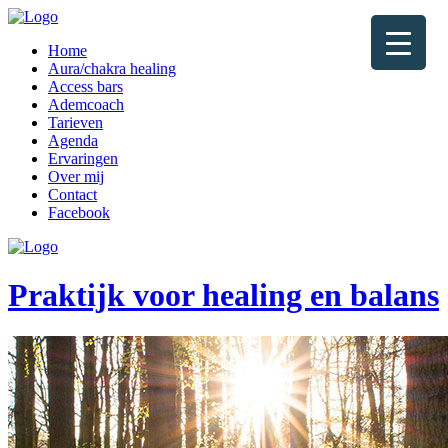
Home
Aura/chakra healing
Access bars
Ademcoach
Tarieven
Agenda
Ervaringen
Over mij
Contact
Facebook
Praktijk voor healing en balans