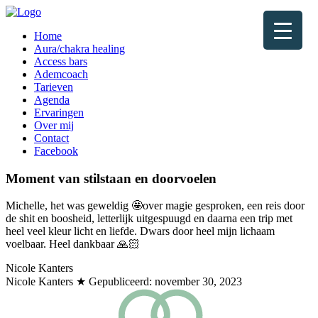
Home
Aura/chakra healing
Access bars
Ademcoach
Tarieven
Agenda
Ervaringen
Over mij
Contact
Facebook
Moment van stilstaan en doorvoelen
Michelle, het was geweldig 🤩over magie gesproken, een reis door
de shit en boosheid, letterlijk uitgespuugd en daarna een trip met
heel veel kleur licht en liefde. Dwars door heel mijn lichaam
voelbaar. Heel dankbaar 🙏🏻
Nicole Kanters
Nicole Kanters
★ Gepubliceerd:
november 30, 2023