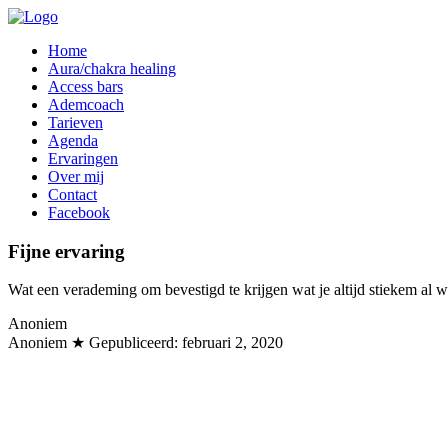
Home
Aura/chakra healing
Access bars
Ademcoach
Tarieven
Agenda
Ervaringen
Over mij
Contact
Facebook
Fijne ervaring
Wat een verademing om bevestigd te krijgen wat je altijd stiekem al wi
Anoniem
Anoniem
★ Gepubliceerd:
februari 2, 2020