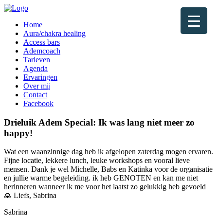
Home
Aura/chakra healing
Access bars
Ademcoach
Tarieven
Agenda
Ervaringen
Over mij
Contact
Facebook
Drieluik Adem Special: Ik was lang niet meer zo
happy!
Wat een waanzinnige dag heb ik afgelopen zaterdag mogen ervaren.
Fijne locatie, lekkere lunch, leuke workshops en vooral lieve
mensen. Dank je wel Michelle, Babs en Katinka voor de organisatie
en jullie warme begeleiding. ik heb GENOTEN en kan me niet
herinneren wanneer ik me voor het laatst zo gelukkig heb gevoeld
🙏 Liefs, Sabrina
Sabrina