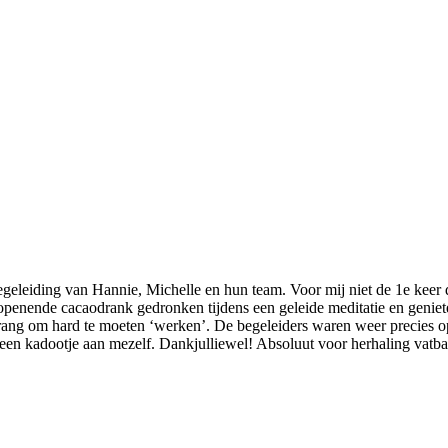
leiding van Hannie, Michelle en hun team. Voor mij niet de 1e keer d
topenende cacaodrank gedronken tijdens een geleide meditatie en geni
drang om hard te moeten ‘werken’. De begeleiders waren weer precies 
 een kadootje aan mezelf. Dankjulliewel! Absoluut voor herhaling vatba