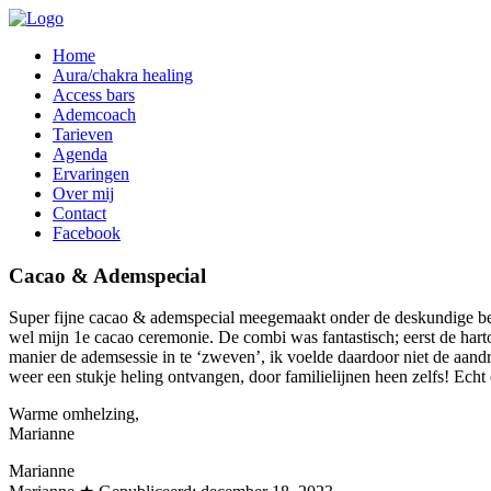
Home
Aura/chakra healing
Access bars
Ademcoach
Tarieven
Agenda
Ervaringen
Over mij
Contact
Facebook
Cacao & Ademspecial
Super fijne cacao & ademspecial meegemaakt onder de deskundige bege
wel mijn 1e cacao ceremonie. De combi was fantastisch; eerst de har
manier de ademsessie in te ‘zweven’, ik voelde daardoor niet de aan
weer een stukje heling ontvangen, door familielijnen heen zelfs! Echt
Warme omhelzing,
Marianne
Marianne